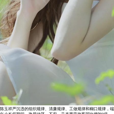
陈玉祥严沉违的组织规律、清廉规律、工做规律和糊口规律，端