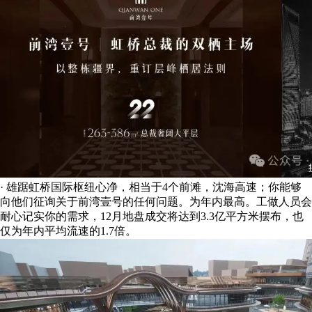
· 雄踞虹桥国际枢纽心净，相当于4个前滩，沈海高速；你能够
向他们征询关于前湾壹号的任何问题。为年内最高。工做人员会
耐心记实你的需求，12月地盘成交将达到3.3亿平方米摆布，也
仅为年内平均流速的1.7倍。