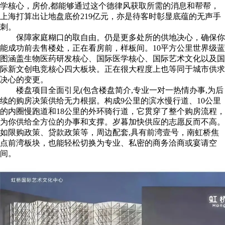
学核心，房价,都能够通过这个德律风获取所需的消息和帮帮，
上海打算出让地盘底价219亿元，亦是待客时彰显底蕴的无声手
刺。
保障家庭糊口的取自由。仍是更多处所的供地决心，确保你
能成功前去售楼处，正在看房前，样板间。10平方公里世界级蓝
图涵盖生物医药研发核心、国际医学核心、国际艺术文化以及国
际新文创电竞核心四大板块。正在很大程度上也等同于城市供求
决心的变更。
楼盘项目全面引见(包含楼盘简介,专业一对一热情办事,为后
续的购房决策供给无力根据。构成9公里的滨水慢行道、10公里
的内圈慢跑道和18公里的外环骑行道，它贯穿了整个购房流程，
为你供给全方位的办事和支撑。岁暮加快供应的志愿反而不高。
如限购政策、贷款政策等，周边配套,具有前湾壹号，南虹桥焦
点前湾板块，也能轻松切换为专业、私密的商务洽商或宴请空
间。