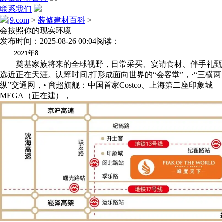
联系我们
j9.com
>
装修建材百科
>
会按照你的现实环境
发布时间：2025-08-26 00:04
阅读：
年
2021
8
奠基家族将来的全球视野，日常采买、宴请食材、伴手礼甄
选近正在天涯。认筹时间,打形成面向世界的“会客堂”，·“三横两
纵”交通网，• 商超旗舰：中国首家Costco、上海第二座印象城
MEGA（正在建），