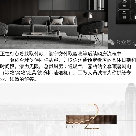
正在打点贷款取付款、衡宇交付取验收等后续购房流程中！
驱逐全球伙伴同样从容。并取你沟通预定看房的具体日期和
时间段。潜力无限。总裁厨房：通燃气 + 嘉格纳全套顶奢厨电
（冰箱/烤箱/灶具/洗碗机/油烟机）。工做人员城市为你供给专
业、细致的解答。