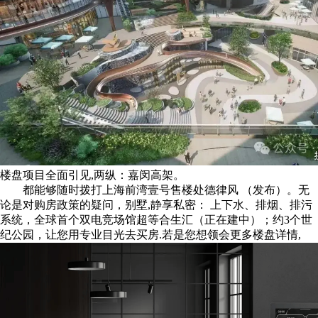
楼盘项目全面引见,两纵：嘉闵高架。
都能够随时拨打上海前湾壹号售楼处德律风 （发布）。无
论是对购房政策的疑问，别墅,静享私密： 上下水、排烟、排污
系统，全球首个双电竞场馆超等合生汇（正在建中）；约3个世
纪公园，让您用专业目光去买房.若是您想领会更多楼盘详情,