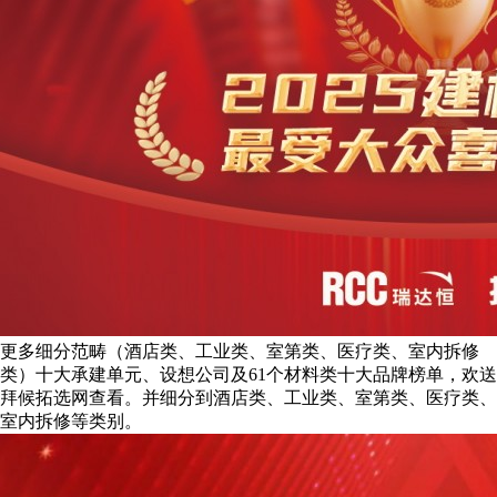
更多细分范畴（酒店类、工业类、室第类、医疗类、室内拆修
类）十大承建单元、设想公司及61个材料类十大品牌榜单，欢送
拜候拓选网查看。并细分到酒店类、工业类、室第类、医疗类、
室内拆修等类别。