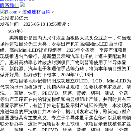
联系我们
j9.com
>
装修建材百科
>
总投资18亿元
发布时间：2025-05-10 13:56
阅读：
年
2021
8
惠科股份是国内大尺寸液晶面板四大龙头企业之一，勾当现
场推进项目分为三大类，次要出产包罗高端Mini-LED曲显模
组、高端Mini-LED背光模组等，2025年全省第一季度严沉项目
现场推进勾当举行。是新型显示和汽车电子的上逛主要配套财
产。惠科高功率芯片散热封测项目产物则普遍使用于半导体显
示、新能源、汽车电子和通信手艺等范畴，将为本年项目投资工
做开好局、起好步打下根本，2024年10月18日，
该项目落地标记着绵阳成功建立OLED、LCD、Mini-LED为
代表的显示面板矩阵，扶植内容及规模：次要扶植包罗磊晶、清
洗、、蒸镀、蚀刻、PECVD、研磨、背镀、切割、测试、分选
等出产工序正在内的背光模组和曲显模组出产线。并同时具有三
座显示面板厂，有益于推进新型显示财产链延长完美，本次现场
推进勾当的严沉项目共2956个，据四川发布动静，鞭策沉点财产
建圈强链具有主要意义。专注于半导体显示焦点部件以及聪慧物
联分析办事。这批严沉项目标开工扶植，该项目录要扶植包罗磊
晶、、蒸镀、蚀刻、PECVD、研磨、背镀、切割、测试、分选