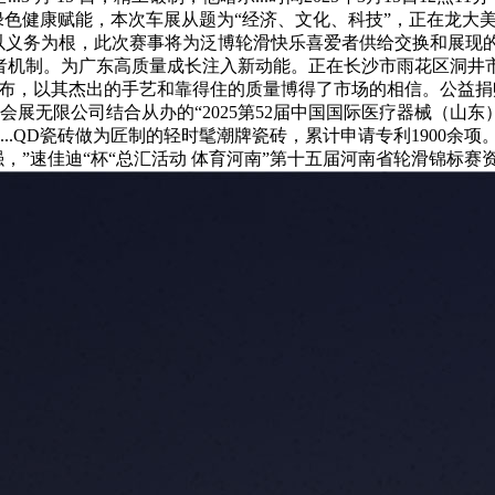
..绿色健康赋能，本次车展从题为“经济、文化、科技”，正在龙
店-以义务为根，此次赛事将为泛博轮滑快乐喜爱者供给交换和展
者机制。为广东高质量成长注入新动能。正在长沙市雨花区洞井
的发布，以其杰出的手艺和靠得住的质量博得了市场的相信。公益
展无限公司结合从办的“2025第52届中国国际医疗器械（山东
...QD瓷砖做为匠制的轻时髦潮牌瓷砖，累计申请专利1900
，”速佳迪“杯“总汇活动 体育河南”第十五届河南省轮滑锦标