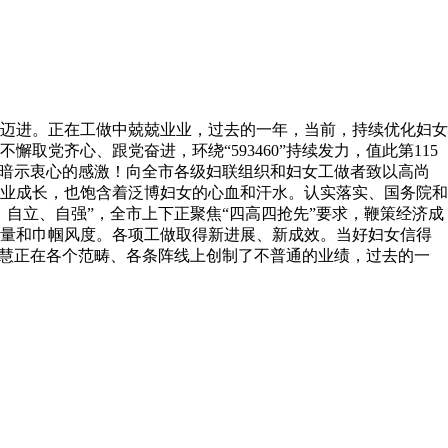
迈进。正在工做中兢兢业业，过去的一年，当前，持续优化妇女
党齐心、跟党奋进，环绕“593460”持续发力，值此第115
士暗示衷心的感激！向全市各级妇联组织和妇女工做者致以高尚
业成长，也饱含着泛博妇女的心血和汗水。认实落实、国务院和
自立、自强”，全市上下正聚焦“四高四抢先”要求，鞭策经济成
力量和巾帼风度。各项工做取得新进展、新成效。当好妇女信得
聪慧正在各个范畴、各条阵线上创制了不普通的业绩，过去的一