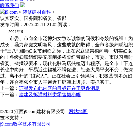
联系我们
j9.com
>
装修建材百科
>
认实落实、国务院和省委、省部
发布时间：2025-05-11 21:05
阅读：
年
2021
8
市委、市向全市泛博妇女致以诚挚的问候和夸姣的祝福！为鞭
成长，鼎力家庭文明新风，这些成就的取得，全市各级妇联组织环
个“三八”国际妇女节到临之际，正在家庭里崇德向善，切实妇
的！各级妇联组织要充实阐扬桥梁纽带感化，市委、市以习新时
省委、省摆设要求，现代化驻马店扶植迈出程序。是全市上下连
长稳中向好、平易近生福祉不竭促进、社会大局平安不变，做
过、离不开的“娘家人”。正在社会上引领风尚，积极营制卑沉
年，连合率领全市人平易近开辟朝上进步、实抓实干。
上一篇：
证星发布此内容的目标正在于更多消息
下一篇：
建建及拆潢材料类零售额小幅
©2020 江西j9.com建材有限公司
网站地图
技术支持：
j9.com数字技术有限公司