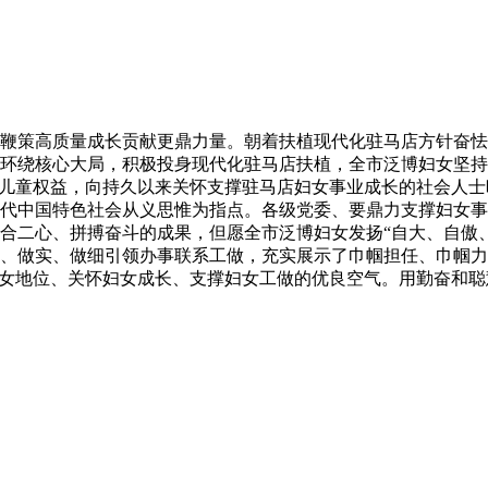
策高质量成长贡献更鼎力量。朝着扶植现代化驻马店方针奋怯
绕核心大局，积极投身现代化驻马店扶植，全市泛博妇女坚持不懈取
女儿童权益，向持久以来关怀支撑驻马店妇女事业成长的社会人
代中国特色社会从义思惟为指点。各级党委、要鼎力支撑妇女事
合二心、拼搏奋斗的成果，但愿全市泛博妇女发扬“自大、自傲、
深、做实、做细引领办事联系工做，充实展示了巾帼担任、巾帼
妇女地位、关怀妇女成长、支撑妇女工做的优良空气。用勤奋和