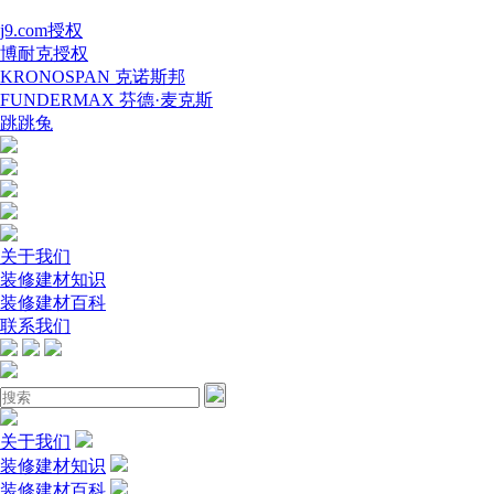
j9.com授权
博耐克授权
KRONOSPAN 克诺斯邦
FUNDERMAX 芬德·麦克斯
跳跳兔
关于我们
装修建材知识
装修建材百科
联系我们
关于我们
装修建材知识
装修建材百科