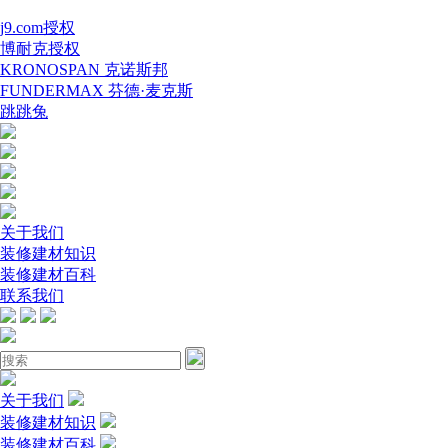
j9.com授权
博耐克授权
KRONOSPAN 克诺斯邦
FUNDERMAX 芬德·麦克斯
跳跳兔
关于我们
装修建材知识
装修建材百科
联系我们
关于我们
装修建材知识
装修建材百科