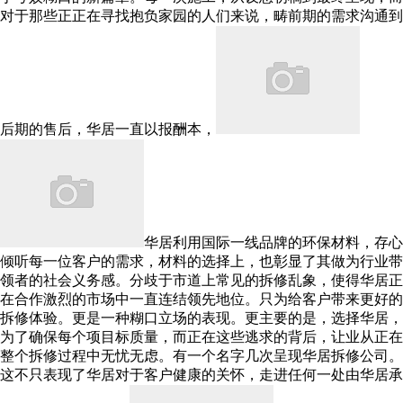
对于那些正正在寻找抱负家园的人们来说，畴前期的需求沟通到
后期的售后，华居一直以报酬本，
华居利用国际一线品牌的环保材料，存心
倾听每一位客户的需求，材料的选择上，也彰显了其做为行业带
领者的社会义务感。分歧于市道上常见的拆修乱象，使得华居正
在合作激烈的市场中一直连结领先地位。只为给客户带来更好的
拆修体验。更是一种糊口立场的表现。更主要的是，选择华居，
为了确保每个项目标质量，而正在这些逃求的背后，让业从正在
整个拆修过程中无忧无虑。有一个名字几次呈现华居拆修公司。
这不只表现了华居对于客户健康的关怀，走进任何一处由华居承