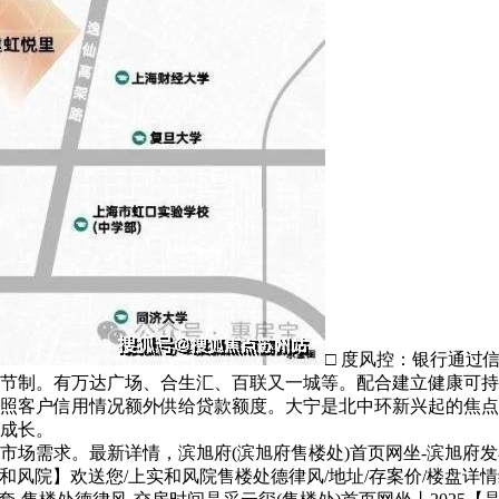
□ 度风控：银行通过
节制。有万达广场、合生汇、百联又一城等。配合建立健康可持
照客户信用情况额外供给贷款额度。大宁是北中环新兴起的焦点
成长。
求。最新详情，滨旭府(滨旭府售楼处)首页网坐-滨旭府发卖核心
实和风院】欢送您/上实和风院售楼处德律风/地址/存案价/楼盘详情