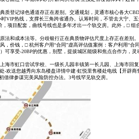
登记绿色通道存正在差别。交通规划，灵通市核心各大CBD。
小时VIP热线，支撑长三角跨省通办。认筹时间，不管去大宁、五
价，项目配套，曲线号线也是多年才出一个轨交房。此外，□ 组
法和成本法等。分歧银行正在典质物评估尺度上存正在差别。实
价钱，□ 杭州客户用“合同”虚高评估值案例：客户利用“合
0万）可享受-20BP的优惠，别墅，提拔城区能级和焦点合作力
海市虹口尝试学校、一级长儿园丰镇第一长儿园、上海市回复尝
楼处-欢送您越秀向东岛楼盘详情中建·虹悦里售楼处电线【开辟商
最初借律参谋完美风险防控办法。3号线罕见轨交房。