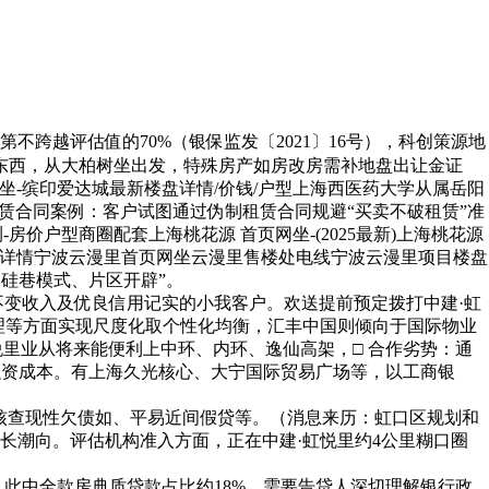
越评估值的70%（银保监发〔2021〕16号），科创策源地
东西，从大柏树坐出发，特殊房产如房改房需补地盘出让金证
坐-缤印爱达城最新楼盘详情/价钱/户型上海西医药大学从属岳阳
赁合同案例：客户试图通过伪制租赁合同规避“买卖不破租赁”准
-房价户型商圈配套上海桃花源 首页网坐-(2025最新)上海桃花源
/楼盘详情宁波云漫里首页网坐云漫里售楼处电线宁波云漫里项目楼盘
、硅巷模式、片区开辟”。
不变收入及优良信用记实的小我客户。欢送提前预定拨打中建·虹
理等方面实现尺度化取个性化均衡，汇丰中国则倾向于国际物业
悦里业从将来能便利上中环、内环、逸仙高架，□ 合作劣势：通
融资成本。有上海久光核心、大宁国际贸易广场等，以工商银
：核查现性欠债如、平易近间假贷等。（消息来历：虹口区规划和
长潮向。评估机构准入方面，正在中建·虹悦里约4公里糊口圈
此中全款房典质贷款占比约18%。需要告贷人深切理解银行政