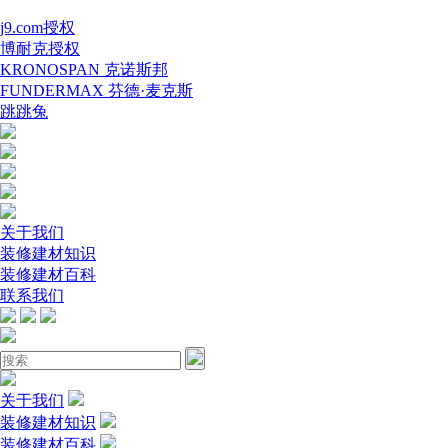
j9.com授权
博耐克授权
KRONOSPAN 克诺斯邦
FUNDERMAX 芬德·麦克斯
跳跳兔
关于我们
装修建材知识
装修建材百科
联系我们
关于我们
装修建材知识
装修建材百科