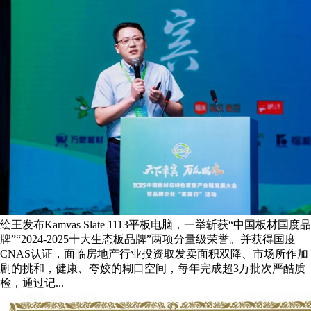
绘王发布Kamvas Slate 1113平板电脑，一举斩获“中国板材国度品
牌”“2024-2025十大生态板品牌”两项分量级荣誉。并获得国度
CNAS认证，面临房地产行业投资取发卖面积双降、市场所作加
剧的挑和，健康、夸姣的糊口空间，每年完成超3万批次严酷质
检，通过记...