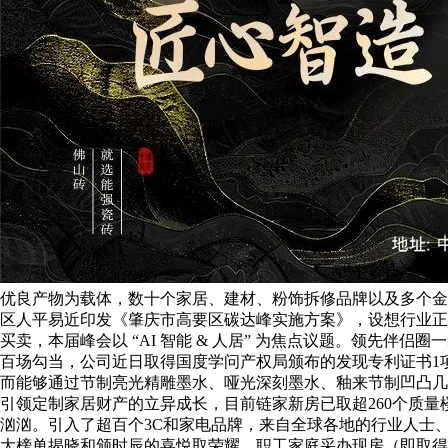
优良产物为载体，数十个家居、建材、粉饰拆修品牌以及多个金
区人平易近印发《肇庆市高要区碳达峰实施方案》，设想行业正
买卖，本届峰会以 “AI 智能 & 人居” 为焦点议题。领先
百场勾当，公司近日取得国度学问产权局颁布的发现专利证书1
而能够通过节制亮光精雕墨水、哑光深刻墨水、釉来节制凹凸几
引领定制家居财产的立异成长，目前链家新房已取超260个质
汹汹。引入了超百个3C和家电品牌，来自全球各地的行业人士、设想精英
大榜单揭晓和颁时辰的喜悦取荣耀。职工家庭采办现房（即取