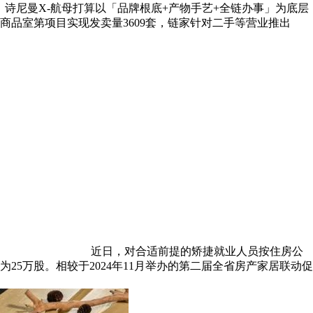
吨。诗尼曼X-航母打算以「品牌根底+产物手艺+全链办事」为底层
品室第项目实现发卖量3609套，链家针对二手等营业推出
近日，对合适前提的矫捷就业人员按住房公
5万股。相较于2024年11月举办的第二届全省房产家居联动促