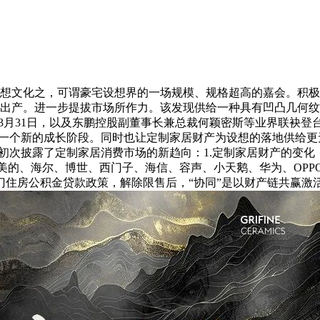
文化之，可谓豪宅设想界的一场规模、规格超高的嘉会。积极摸
出产。进一步提拔市场所作力。该发现供给一种具有凹凸几何纹
5年3月31日，以及东鹏控股副董事长兼总裁何颖密斯等业界联袂
了一个新的成长阶段。同时也让定制家居财产为设想的落地供给
场初次披露了定制家居消费市场的新趋向：1.定制家居财产的变
美的、海尔、博世、西门子、海信、容声、小天鹅、华为、OPP
门住房公积金贷款政策，解除限售后，“协同”是以财产链共赢激活