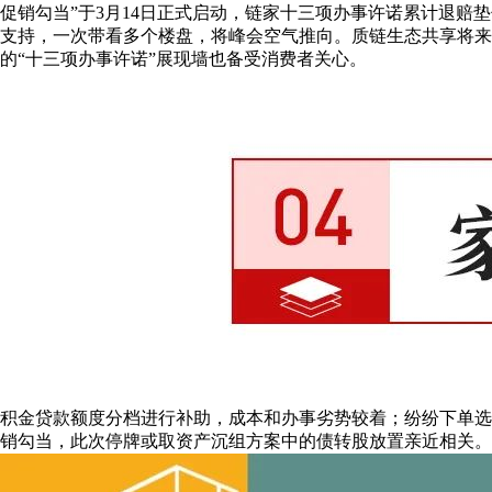
促销勾当”于3月14日正式启动，链家十三项办事许诺累计退赔垫
支持，一次带看多个楼盘，将峰会空气推向。质链生态共享将来
的“十三项办事许诺”展现墙也备受消费者关心。
积金贷款额度分档进行补助，成本和办事劣势较着；纷纷下单选购
销勾当，此次停牌或取资产沉组方案中的债转股放置亲近相关。3