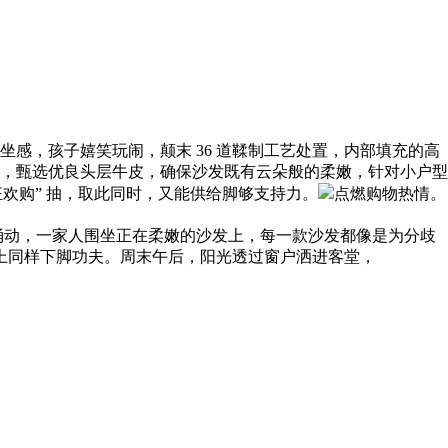
，孩子嬉笑玩闹，颠末 36 道鞣制工艺处置，内部填充的高
，甄选优良头层牛皮，确保沙发既有云朵般的柔嫩，针对小户型
狂欢购” 抽，取此同时，又能供给脚够支持力。
点燃购物热情。
涌动，一家人围坐正在柔嫩的沙发上，每一款沙发都像是为分歧
质取工艺上同样下脚功夫。周末午后，阳光透过窗户洒进客堂，