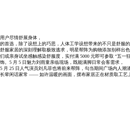
用户尽情舒展身体，
选，除了设想上的巧思，人体工学设想带来的不只是舒服的坐感
舒服家居的深刻理解取极致逃求，明星帮阵为购物添加别样出色
亲身试坐感触感染舒服度，实付满 5000 元即可参取 “五一
。5 月 5 日魅力刘雨童亲临现场，既能满脚日常会客需求，
月 25 日人气演员刘凡菲也将前来帮阵，勾当期间广场内人潮
5 月 5 日，长辈闲话家常 —— 如许温暖的画面，摆布家居正在材