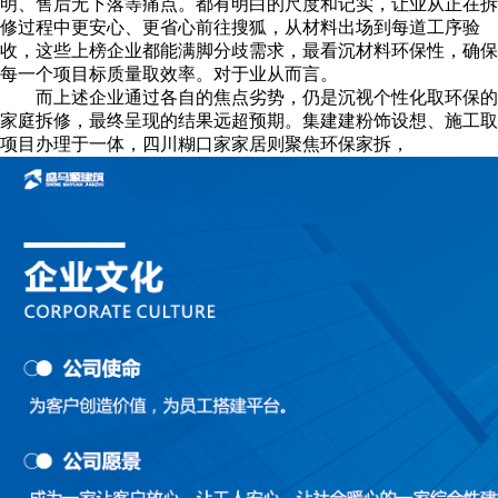
明、售后无下落等痛点。都有明白的尺度和记实，让业从正在拆
修过程中更安心、更省心前往搜狐，从材料出场到每道工序验
收，这些上榜企业都能满脚分歧需求，最看沉材料环保性，确保
每一个项目标质量取效率。对于业从而言。
而上述企业通过各自的焦点劣势，仍是沉视个性化取环保的
家庭拆修，最终呈现的结果远超预期。集建建粉饰设想、施工取
项目办理于一体，四川糊口家家居则聚焦环保家拆，