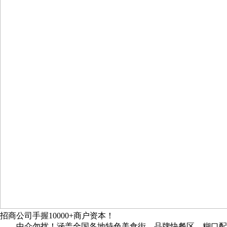
招商公司手握10000+商户资本！
中介勿扰！涵盖全国各地特色美食街、品牌快餐区、糊口配