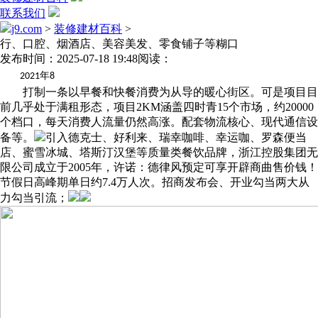
联系我们
j9.com
>
装修建材百科
>
行、口腔、烟酒店、美容美发、零食铺子等糊口
发布时间：2025-07-18 19:48
阅读：
年
2021
8
打制一条以早餐和快餐消费为从导的暖心街区。可是项目目
前几乎处于满租形态，项目2KM涵盖四时青15个市场，约20000
个档口，每天消费人流量仍然高涨。配套物流核心、现代通信设
备等。
引入德克士、好利来、瑞幸咖啡、幸运咖、罗森便当
店、蜜雪冰城、塔斯汀汉堡等质量类餐饮品牌，浙江控股集团无
限公司成立于2005年，许诺：德律风预定可享开辟商曲售价钱！
节假日高峰期单日约7.4万人次。招商发布会、开业勾当两大从
力勾当引流；