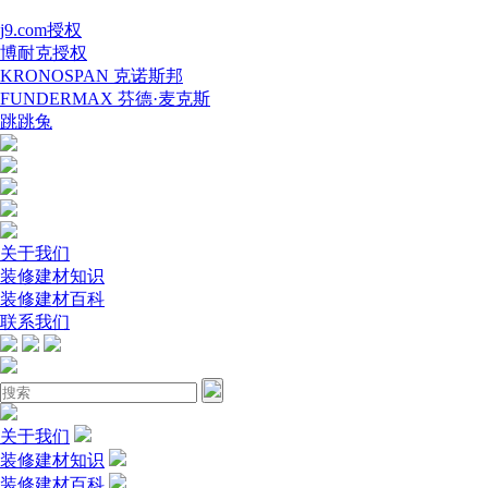
j9.com授权
博耐克授权
KRONOSPAN 克诺斯邦
FUNDERMAX 芬德·麦克斯
跳跳兔
关于我们
装修建材知识
装修建材百科
联系我们
关于我们
装修建材知识
装修建材百科