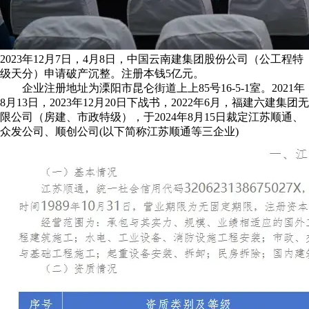
2023年12月7日，4月8日，中国云南建集团股份公司（公工程特
级天分）申请破产沉整。注册本钱5亿元。
企业注册地址为溧阳市昆仑街道上上85号16-5-1室。2021年
8月13日，2023年12月20日下战书，2022年6月，福建六建集团无
限公司（房建、市政特级），于2024年8月15日裁定江苏顺通、
众发公司、顺创公司(以下简称江苏顺通等三企业)