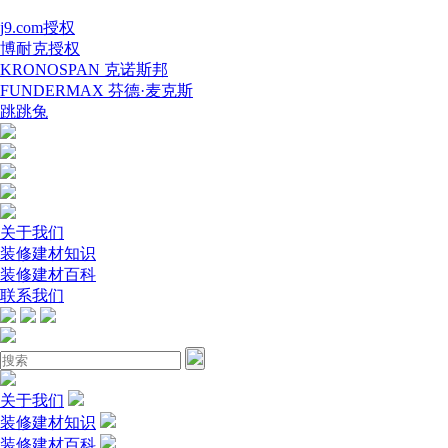
j9.com授权
博耐克授权
KRONOSPAN 克诺斯邦
FUNDERMAX 芬德·麦克斯
跳跳兔
关于我们
装修建材知识
装修建材百科
联系我们
关于我们
装修建材知识
装修建材百科