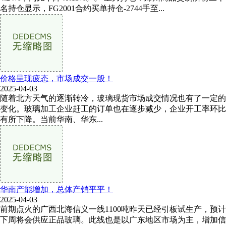
名持仓显示，FG2001合约买单持仓-2744手至...
价格呈现疲态，市场成交一般！
2025-04-03
随着北方天气的逐渐转冷，玻璃现货市场成交情况也有了一定的
变化。玻璃加工企业赶工的订单也在逐步减少，企业开工率环比
有所下降。当前华南、华东...
华南产能增加，总体产销平平！
2025-04-03
前期点火的广西北海信义一线1100吨昨天已经引板试生产，预计
下周将会供应正品玻璃。此线也是以广东地区市场为主，增加信