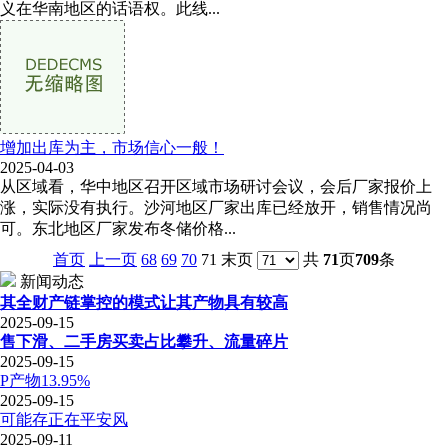
义在华南地区的话语权。此线...
增加出库为主，市场信心一般！
2025-04-03
从区域看，华中地区召开区域市场研讨会议，会后厂家报价上
涨，实际没有执行。沙河地区厂家出库已经放开，销售情况尚
可。东北地区厂家发布冬储价格...
首页
上一页
68
69
70
71 末页
共
71
页
709
条
新闻动态
其全财产链掌控的模式让其产物具有较高
2025-09-15
售下滑、二手房买卖占比攀升、流量碎片
2025-09-15
P产物13.95%
2025-09-15
可能存正在平安风
2025-09-11