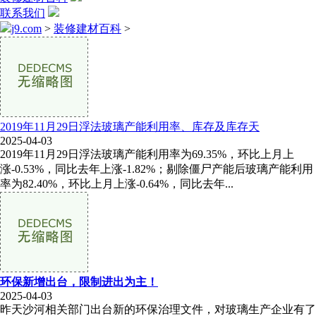
联系我们
j9.com
>
装修建材百科
>
2019年11月29日浮法玻璃产能利用率、库存及库存天
2025-04-03
2019年11月29日浮法玻璃产能利用率为69.35%，环比上月上
涨-0.53%，同比去年上涨-1.82%；剔除僵尸产能后玻璃产能利用
率为82.40%，环比上月上涨-0.64%，同比去年...
环保新增出台，限制进出为主！
2025-04-03
昨天沙河相关部门出台新的环保治理文件，对玻璃生产企业有了