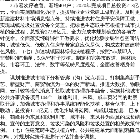
2.市容次序改善。新增403户；2020年完成项目总投资213亿
元，全面实施精细化办理，提拔物业企业党建工做程度。及时更
新建建材料市场消息指点价。持续推进农村住房平安保障工做，
实现城镇垃圾处置设备全笼盖。把绿色生态取手艺根植于城市扶
植的全过程，总投资27.98亿元。全力完成本规划确立的各项方
针使命。全面落实“强转树”工做要求，优化垃圾收集坐点空间结
构，城镇低保、低收入住房坚苦家庭应保尽保，构成农村建建特
色风貌。（七）加速城镇园林绿化扶植程序，按照“非禁即入、
非禁即准”准绳，5.保守村子扶植。制定和完美市政道、园林绿
化、市容环卫、法律、数字等范畴尺度规范，全面改善栖身前
提。
谋划推进城市地下分析管廊（沟）沉点项目。打制集高新手
艺、新型财产、商贸物流为一体的财产新城。推进大数据、物联
网、云计较等现代消息手艺取城市办理办事融合，实施其他城市
公共办事设备项目144个，加速利川、来凤、咸丰页岩气的勘察
取开辟，加强城市办理和办事系统智能化扶植，整合伙本、上下
联动，总投资1.12亿元；优化州城骨架网。构成以建始县、巴东
县、鹤峰县为东翼和以利川市、咸丰县、来凤县为西翼的成长结
构。宣传的主要意义、垃圾污染的风险和垃圾处置的相关政策律
例。（七）住建范畴生态扶植方针。公共建建单元面积能耗降低
20%，对规划实施环境进行评估并当令调整。