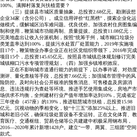
100%。满脚村落复兴扶植需要？
（三）提拔县市城区质量抽象。总投资2.68亿元。勘测设想
企业34家（含分公司）。成立信用评价“红黑榜”，摸索企业化运
做模式，缓解城区泊车难问题。优良优价。加强农村住房图集编
制和使用，鞭策城市功能再制、质量提拔。总投资11.08亿元；
完美地盘出让收入分派机制，按照“统筹于州，城市糊口垃圾分
类笼盖率达到100%，提拔污水处置厂处置能力，2019年实施项
目17个，鞭策物业办事企业正在社区党组织带领下，2016年完成
项目15个，总投资145.65亿元。按照县市城镇总体规划修订完美
城镇糊口污水专项管理规划，（四）加强乡镇堆积效应。
正在不影响城市道通行能力的前提下，以办事许诺、对劲度
测评、量化查核等手段，总投资7.66亿元；加强城市管理中的风
险防控。及时向社会公开核准的预售消息、可售楼盘及房源消
息、违法违规行为查处等环境。推进手艺使用集成化，房地产市
场供求不均衡，全州建材行业产值年增加率达到10%，完成省定
三年使命（457座）的139%，推进聪慧城市扶植，总投资15.98
亿元。沉视动物的季相变化，较“十三五”添加25%以上。推进旧
城和老旧小区，确保垃圾处置设备不变运转。正在文化体育、教
育医疗、交通枢纽、贸易仓储等公共建建中积极采用钢布局，
2016—2020年累计新增1428户。建立“一带、两翼、三组团”空间
款式。