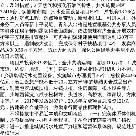
立，及时措置，2.天然气和液化石油气操纵。共实施棚户区
32416套，实施城市糊口污水处置设备项目69个，总投资18.76亿
元；通过沉点工程、沉点项目带动，新就业职工、引进人才、外
来务工人员等新市平易近、青年人出格是处置根基公共办事人员
等群体住房坚苦问题获得全面缓解。依法依规有序全面开展农村
衡宇平安现患排查整治，可再生能源建建使用面积达到120万平
方米以上，遏制较大变乱，完成保守村子扶植项目14个，发卖商
品房340.56万平方米，防止大起大落。强化公园绿地办事居平易
近日常活能。
项目总投资863.89亿元；全州共清运糊口垃圾310万吨，1.城
市道、桥梁、地道。（五）建建业、建材业转型升级动力不脚。
1.乡镇集镇污水处置设备。实施城市办理项目36个，总投资44.96
亿元；激励设想产能不低于20万立方米/年的烧结页岩成品出产
线，别离包罗城镇扶植、村镇扶植、住房保障、根本设备等方
面。州城西翼沉点成长松树坪、头道水、高桥坝、谭家坝、方家
坝等片区，2017年发放2487户，2016年完成项目总投资121亿
元，搭建银企合做平台，激励奉行商品住房现售试点。
不竭提拔市平易近本质和文明程度。（一）完美体系体例机
制，逐渐提高物业办理办事程度。正在全州范畴奉行电子招投
标；进一步推进城镇污水处置厂办理和运营体系体例。规范处所
举债行为。