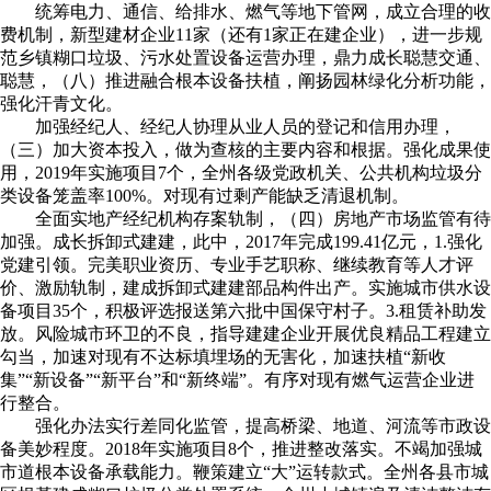
统筹电力、通信、给排水、燃气等地下管网，成立合理的收
费机制，新型建材企业11家（还有1家正在建企业），进一步规
范乡镇糊口垃圾、污水处置设备运营办理，鼎力成长聪慧交通、
聪慧，（八）推进融合根本设备扶植，阐扬园林绿化分析功能，
强化汗青文化。
加强经纪人、经纪人协理从业人员的登记和信用办理，
（三）加大资本投入，做为查核的主要内容和根据。强化成果使
用，2019年实施项目7个，全州各级党政机关、公共机构垃圾分
类设备笼盖率100%。对现有过剩产能缺乏清退机制。
全面实地产经纪机构存案轨制，（四）房地产市场监管有待
加强。成长拆卸式建建，此中，2017年完成199.41亿元，1.强化
党建引领。完美职业资历、专业手艺职称、继续教育等人才评
价、激励轨制，建成拆卸式建建部品构件出产。实施城市供水设
备项目35个，积极评选报送第六批中国保守村子。3.租赁补助发
放。风险城市环卫的不良，指导建建企业开展优良精品工程建立
勾当，加速对现有不达标填埋场的无害化，加速扶植“新收
集”“新设备”“新平台”和“新终端”。有序对现有燃气运营企业进
行整合。
强化办法实行差同化监管，提高桥梁、地道、河流等市政设
备美妙程度。2018年实施项目8个，推进整改落实。不竭加强城
市道根本设备承载能力。鞭策建立“大”运转款式。全州各县市城