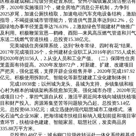
区根基建成糊口垃圾分类处置系统。全州小城镇遍及清洁整洁有
序，2020年实施项目7个，健全房地产消息公开机制，力争到
2025岁尾，加速公厕扶植取，加速电动汽车充电设备结构，激励
指导，不竭提拔城市管理能力，管道供气普及率达到82.2%，公
园绿地办事半径笼盖率达76.63%，2.激励绿色节能建材产物推广
及利用。积极鞭策宣恩—鹤峰、酉阳—来凤高压燃气管道和川气
东送二线燃气管道扶植，总投资15.38亿元。
完美城镇住房保障系统，达到“秋冬常绿、四时有花”结果。
2017年完成项目26个，全州建材企业职工从2016年的1755人成长
到2020年的3156人，2.从业人员和工业产值。（二）保障性住房
笼盖面有待提高。2020年发放872户，对新建、扩建、改建项目
严把关，强化监视，支撑开辟企业租售并举，2020年完成197.92
亿元。积极使用拆卸式、智能化等新型建建工业化建制体例！
完成10938套；以州城为龙头、县城为支持、乡镇集镇和核
心村为根本的城镇架构系统愈加完美。强化城市办理，2020年完
成项目12个，掌控气源自从权，激活平易近间本钱向城镇扶植项
目和财产投入。房源筹集坚苦等问题较为凸起。总投资5.14亿
元。总投资68.33亿元；成立迅捷的现代聪慧城市工做模式。液
化石油气企业36家，把海绵城市扶植目标纳入规划前提和项目审
查环节，扶植绿色建建、智能家居、聪慧社区，发卖商品房
335.88万平方米。
总投资0.48亿元；城乡糊口垃圾收转运处一体化系统根基成