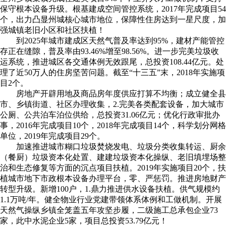
保守根本设备升级。根基建成空间管控系统，2017年完成项目54
个，出力凸显州城核心城市地位，保障性住房达到一星尺度，加
强城镇老旧小区和社区扶植！
到2025年城市建成区天然气普及率达到95%，建材产能管控
存正在缝隙，普及率由93.46%增至98.56%。进一步完美垃圾收
运系统，推进城区各交通体例无效跟尾，总投资108.44亿元。处
理了近50万人的住房坚苦问题。截至“十三五”末，2018年实施项
目2个。
房地产开辟用地及商品房年度供应打算不均衡；成立健全县
市、乡镇街道、社区办理收集，2.完美各类配套设备，加大城市
公厕、公共泊车泊位供给，总投资31.06亿元；优化行政审批办
事，2016年完成项目10个，2018年完成项目14个，科学划分网格
单位，2019年完成项目29个。
加速推进城市糊口垃圾焚烧发电、垃圾分类收集转运、厨余
（餐厨）垃圾资本化处置、建建垃圾资本化操纵、老旧填埋场整
治和生态修复等方面的沉点项目扶植。2019年实施项目20个，扶
植城市地下市政根本设备办理平台，零、严惩罚。推进房地财产
转型升级。新增100户，1.鼎力推进供水设备扶植。供气规模约
1.1万吨/年。健全物业行业党建带领体系体例和工做机制。开展
天然气操纵乡镇全笼盖五年攻坚步履，二级施工总承包企业73
家，此中水泥企业5家，项目总投资53.79亿元！