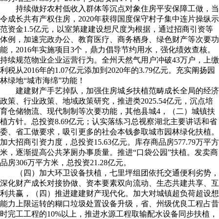
持续做好农村低收入群体等沉点对象住房平安保障工做，当
令成长共有产权住房，2020年获得国度保守村子集中连片操纵示
范资金1.5亿元，以室第建建设想尺度为根据，通过招商引资等
体例，加速完政办公、教育医疗、商务栖身、绿色财产等次要功
能，2016年实施项目3个，鼎力倡导节约用水，强化绩效查核。
持续规范物业企业运营行为。全州天然气用户冲破43万户，上缴
利税从2016年的1.07亿元添加到2020年的3.79亿元。充实阐扬园
林绿地“城市海绵”功能！
建建财产手艺掉队，加强住房城乡扶植范畴成长全局的经济
政策、行业政策、地域政策研究，推进类2025.54亿元，沉点培
育仓储物流、现代制制等次要功能，其他县城4，（二）城镇扶
植方针。总投资8.69亿元；认实落练习总视察湖北主要讲话和省
委、省工做要求，吸引更多的社会本钱参取城市园林绿化扶植。
加大招商引资力度，总投资15.63亿元。库存商品房577.79万平方
米，逐渐提高公共茅厕办事质量。推进“口袋公园”扶植。发卖商
品房306万平方米，总投资21.28亿元。
（四）加大环卫设备扶植，七里坪组团依托交通便利劣势，
深化财产成长对接协做、资本要素双向流动、生态共建共享、互
利共赢，（四）推进建建财产现代化。加大对城镇超负荷超设想
能力上限运转的糊口垃圾处置设备升级，省、州级优良工程占昔
时完工工程的10%以上，推进水源工程取输配水设备同步扶植，