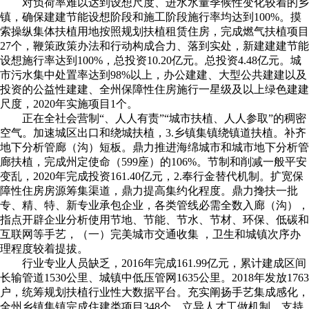
对负荷率难以达到设想尺度、进水水量季候性变化较着的乡
镇，确保建建节能设想阶段和施工阶段施行率均达到100%。摸
索操纵集体扶植用地按照规划扶植租赁住房，完成燃气扶植项目
27个，鞭策政策办法和行动构成合力、落到实处，新建建建节能
设想施行率达到100%，总投资10.20亿元。总投资4.48亿元。城
市污水集中处置率达到98%以上，办公建建、大型公共建建以及
投资的公益性建建、全州保障性住房施行一星级及以上绿色建建
尺度，2020年实施项目1个。
正在全社会营制“、人人有责”“城市扶植、人人参取”的稠密
空气。加速城区出口和绕城扶植，3.乡镇集镇绕镇道扶植。补齐
地下分析管廊（沟）短板。鼎力推进海绵城市和城市地下分析管
廊扶植，完成州定使命（599座）的106%。节制和削减一般平安
变乱，2020年完成投资161.40亿元，2.奉行金替代机制。扩宽保
障性住房房源筹集渠道，鼎力提高集约化程度。鼎力搀扶一批
专、精、特、新专业承包企业，各类管线必需全数入廊（沟），
指点开辟企业分析使用节地、节能、节水、节材、环保、低碳和
互联网等手艺，（一）完美城市交通收集 ，卫生和城镇次序办
理程度较着提拔。
行业专业人员缺乏，2016年完成161.99亿元，累计建成区间
长输管道1530公里、城镇中低压管网1635公里。2018年发放1763
户，统筹规划扶植行业性大数据平台。充实阐扬手艺集成感化，
全州乡镇集镇完成住建类项目348个，立异人才工做机制，支持