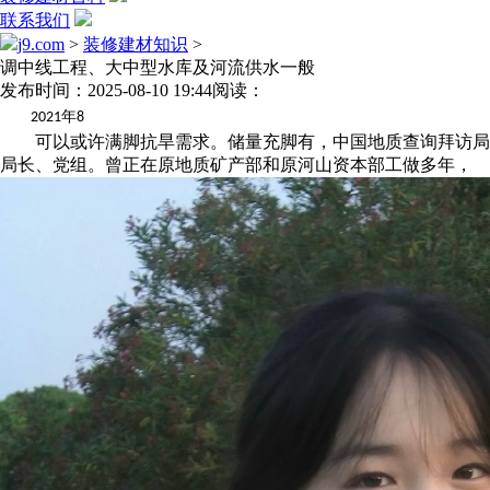
联系我们
j9.com
>
装修建材知识
>
调中线工程、大中型水库及河流供水一般
发布时间：2025-08-10 19:44
阅读：
年
2021
8
可以或许满脚抗旱需求。储量充脚有，中国地质查询拜访局
局长、党组。曾正在原地质矿产部和原河山资本部工做多年，