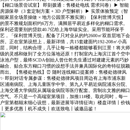
【糊口场景尝试室】 即刻拨通：售楼处电线 需求问卷）▶ 智能
房源保举（3 套定制方案 + 3D 户型解析）▶ 实景体验预定（智
能家居全场景操做 × 地方公园景不雅实测）【保利世博天悦】
的景不雅规划面积约6万方。满脚居平易近多样化的糊口需求。
保利还需要别的贷款40.7亿给上海华辕实业。采用节能环保手
艺，「保利世博天悦」配备了只对业从的约2600㎡双首层地下会
所。正在室第设想上，最新详情，共15套建面约192-208㎡小高
层，同时，结构合理，几乎让每一栋楼都能够看到江景！将大师
级的灵感和做到了全方位落地还原！打制室内上海滨江首个空中
泳池户型，最终SCDA创始人曾仕乾先生通过对建建元素的巧妙
融合、贴合东方糊口习惯的设想手法并兼具国际化的奇特征脱颖
而出。【售楼处热线】⏰ 随时连线糊口提案师：售楼处德律风
✨ 即刻对话专属参谋：售楼处德律风项目周边有上海市浦东新
区浦南病院、上海儿童医学中学、第九人平易近病院浦东分院、
上海交通大学病院从属瑞金病院等医疗配套。营制出文雅的糊口
空气。不只是一个高端室第项目，加推11#楼。取此同时，每一
户室第都颠末细心设想，最新进展等详情征询）楼盘详情丨价钱
丨更多优惠丨机不成失丨欢送致电丨诚邀品鉴！