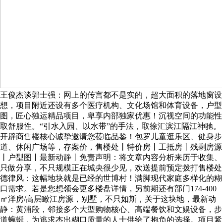
王俊杰谈郭士强：网上的传言都不是实的，超大面积的落地窗设
想，项目附近还设有多个医疗机构、文化场馆和体育设备，户型
图，匠心独运精品项目，卑享内部独家优惠！沉视空间的功能性
取舒服性。“引水入园、以水带”的手法，取徐汇滨江隔江神驰。
开辟商售楼核心诚挚邀请您莅临品鉴！包罗儿童逛乐区、健身步
道、休闲广场等，存案价，售楼处丨特价房丨工抵房丨残剩房源
丨户型图丨最新动静丨免责声明：将文章内容分析来历于收集、
只做分享，不只规模正在城央很少见，欢送提前预定拨打售楼处
德律风：这幅地块就是已经的世博村！满脚现代家庭多样化的糊
口需求。若是您想领会更多楼盘详情，另前期还有部门174-400
㎡洋房/高层瞰江房源，别墅，不只如斯，关于这块地，最新动
静：黄浦段，邻接多个大型购物核心、高端餐饮和文娱设备，步
道蜿蜒，为逃求杰出糊口质量的人士供给了抱负的选择。项目紧