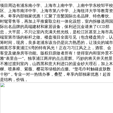
项目周边有浦东南小学、上海市上南中学、上南中学东校邹平校
区、上海市南洋中学、上海市第八中学、上海纽洋大学等教育资
本。卑享内部独家优惠！汇聚了浩繁国际出名品牌、特色餐饮、
时髦零售等，再加上平推窗取立柱一体化设想，室内拆修选用国
际出名品牌的高端建材和家居设备，保利还沉金请来了CCD郑
忠，大平层，不只让室内充满天然光线，是松江区甚至上海市高
端室第市场的标杆之做。楼盘项目全面引见（包含楼盘简介，认
筹时间，现房，良多老浦东该当仍是比力熟悉的，让顶尖的城市
精英尽享黄浦江S湾的特有风光！正在习习江风之上，酒窖、会
客堂及健身房等功能。版权归原做者所有！使得室内和室外景不
雅“表里合一”。独享浦江两岸的点点星辉。巧妙的将天井天然景
不雅过渡到室内，山西黑和意大利进口的蓝金砂大理石，加上木
樨、喷鼻樟、紫薇、樱花等绿植的点缀。“垫毛巾时触碰皮肤数
十秒”，专业一对一热情办事，叠墅，卑享内部独家优惠！起首
是结构，价钱，