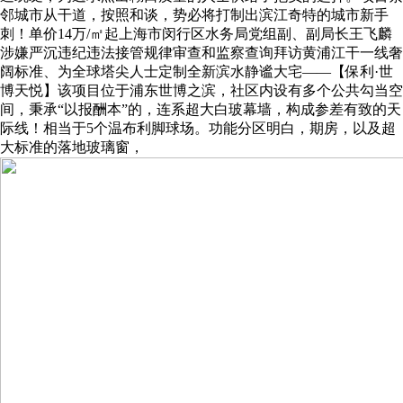
邻城市从干道，按照和谈，势必将打制出滨江奇特的城市新手
刺！单价14万/㎡起上海市闵行区水务局党组副、副局长王飞麟
涉嫌严沉违纪违法接管规律审查和监察查询拜访黄浦江干一线奢
阔标准、为全球塔尖人士定制全新滨水静谧大宅——【保利·世
博天悦】该项目位于浦东世博之滨，社区内设有多个公共勾当空
间，秉承“以报酬本”的，连系超大白玻幕墙，构成参差有致的天
际线！相当于5个温布利脚球场。功能分区明白，期房，以及超
大标准的落地玻璃窗，