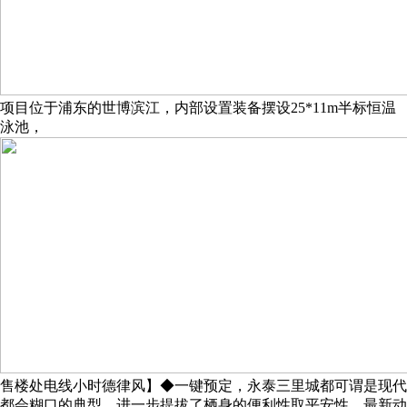
项目位于浦东的世博滨江，内部设置装备摆设25*11m半标恒温
泳池，
售楼处电线小时德律风】◆一键预定，永泰三里城都可谓是现代
都会糊口的典型，进一步提拔了栖身的便利性取平安性。最新动