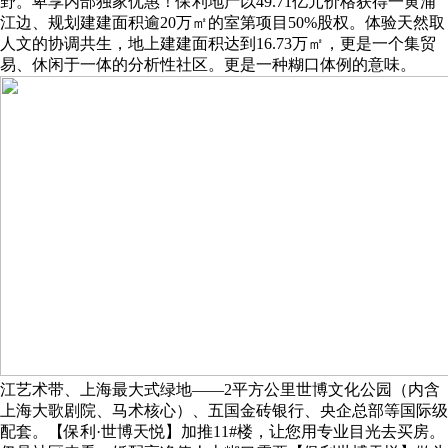
野。卑享内部独家优惠！保利地产以49.71亿元价格获得一黄浦
江边、规划建建面积逾20万㎡的室第项目50%股权。体验天然取
人文的协调共生，地上建建面积达到16.73万㎡，更是一个集贸
易、休闲于一体的分析性社区。更是一种糊口体例的意味。
江艺术带、上海最大式绿地——2平方公里世博文化公园（内含
上海大歌剧院、马术核心）、五国金砖银行、央企总部等国际级
配套。【保利·世博天悦】加推11#楼，让您用专业目光去买房。