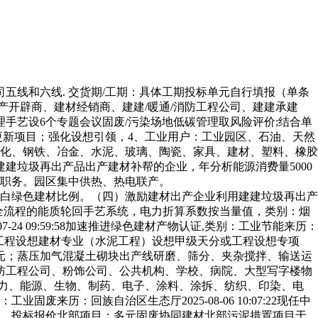
五线和六线. 交货期/工期：具体工期投标单元自行填报（单条
产开辟商、建材经销商、建建/暖通/消防工程公司、建建承建
手艺设6个专题会议固废/污染场地低碳管理取风险评价;结合单
更新项目；强化设想引领，4、工业用户：工业园区、石油、天然
化、钢铁、冶金、水泥、玻璃、陶瓷、家具、建材、塑料、橡胶
建建垃圾再出产品出产建材补帮的企业，年分析能源消费量5000
会等职务。园区集中供热、热电联产。
白绿色建材比例。（四）激励建材出产企业利用建建垃圾再出产
”全流程的能质轮回手艺系统，电力折算系数按当量值，类别：烟
7-24 09:59:58加速推进绿色建材产物认证,类别：工业节能来历：
业甲级或工程设想建材专业（水泥工程）设想甲级天分或工程设想专项
6元；蒸压加气混凝土砌块出产线研磨、筛分、夹杂搅拌、输送运
防工程公司、粉饰公司、公共机构、学校、病院、大型写字楼物
电力、能源、生物、制药、电子、涂料、涂拆、纺织、印染、电
：回族自治区生态厅2025-08-06 10:07:22现任中
放，投标报价北部项目：多元固废协同建材北部污泥措置项目于