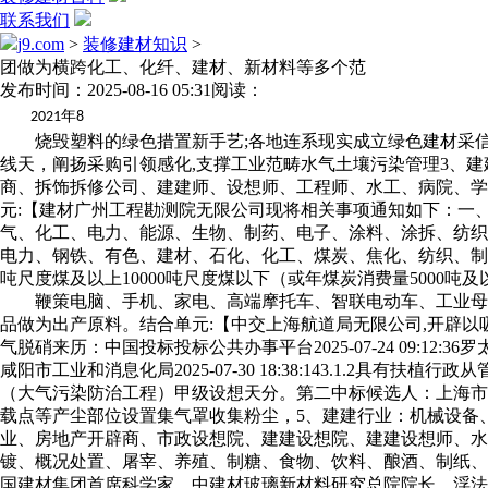
联系我们
j9.com
>
装修建材知识
>
团做为横跨化工、化纤、建材、新材料等多个范
发布时间：2025-08-16 05:31
阅读：
年
2021
8
烧毁塑料的绿色措置新手艺;各地连系现实成立绿色建材采信使用
线天，阐扬采购引领感化,支撑工业范畴水气土壤污染管理3、
商、拆饰拆修公司、建建师、设想师、工程师、水工、病院、学
元:【建材广州工程勘测院无限公司现将相关事项通知如下：一
气、化工、电力、能源、生物、制药、电子、涂料、涂拆、纺织
电力、钢铁、有色、建材、石化、化工、煤炭、焦化、纺织、制纸
吨尺度煤及以上10000吨尺度煤以下（或年煤炭消费量5000
鞭策电脑、手机、家电、高端摩托车、智联电动车、工业母机
品做为出产原料。结合单元:【中交上海航道局无限公司,开辟以
气脱硝来历：中国投标投标公共办事平台2025-07-24 09:12:
咸阳市工业和消息化局2025-07-30 18:38:143.1
（大气污染防治工程）甲级设想天分。第二中标候选人：上海市政
载点等产尘部位设置集气罩收集粉尘，5、建建行业：机械设备
业、房地产开辟商、市政设想院、建建设想院、建建设想师、水
镀、概况处置、屠宰、养殖、制糖、食物、饮料、酿酒、制纸、印刷、
国建材集团首席科学家、中建材玻璃新材料研究总院院长、浮法