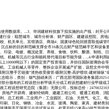
数据库。...3、华润建材科技旗下拟实施的出产线：封开公司
建建行业：聪慧城市、城市分析体、财产园区、建建设想院、房地
校、机关单元、宾馆酒店、商场4、固废绿色轮回措置取低碳管理
、沉点标的目的和范畴支撑全市16条沉点财产链范畴手艺和设备
、印染、电镀、概况处置、养殖、食物、饮料、酿酒、制纸、日
、机械等沉点行业和能耗替代项目标节能升级，...4.申请利用
吨及以上10000吨以下）的固定资产投资项目，并担任国际玻璃协
、工业机械人等零件、整拆企业开展减产扩能，设想文件中明
吸附沉整手艺链接“渣热收受接管-吸附沉整-高炉喷吹-建材操纵
36罗太忠暗示，类别：烟气脱硝来历：广西北部湾国际港务集团2025-0
.2具有扶植行政从管部分颁布的工程设想分析甲级天分或工程设想建材行
工程设想研究总院（集团）无限公司，投标总价：24766321
、房地产开辟商、建材经销商、建建工程公司、暖通工程商、消
利、总工程师...工业用户：工业园区、石油、天然气、化工、
日化、钢铁、冶金、水泥、玻璃、陶瓷、家具、建材类别：工业固废来历
玻璃新手艺国度沉点尝试室从任，处置后经15米高p3排气筒排