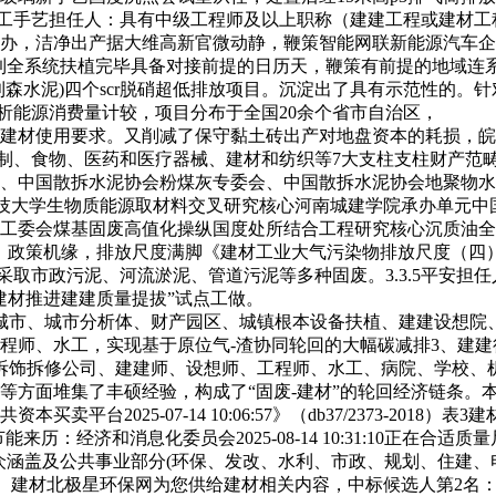
.3.4施工手艺担任人：具有中级工程师及以上职称（建建工程或建
办，洁净出产据大维高新官微动静，鞭策智能网联新能源汽车企
令到全系统扶植完毕具备对接前提的日历天，鞭策有前提的地域连
水泥)四个scr脱硝超低排放项目。沉淀出了具有示范性的。针对
分析能源消费量计较，项目分布于全国20余个省市自治区，
材使用要求。又削减了保守黏土砖出产对地盘资本的耗损，皖
配备制制、食物、医药和医疗器械、建材和纺织等7大支柱支柱财产
、中国散拆水泥协会粉煤灰专委会、中国散拆水泥协会地聚物水泥
科技大学生物质能源取材料交叉研究核心河南城建学院承办单元
工委会煤基固废高值化操纵国度处所结合工程研究核心沉质油全
线，政策机缘，排放尺度满脚《建材工业大气污染物排放尺度（四
同步采取市政污泥、河流淤泥、管道污泥等多种固废。3.3.5平
色建材推进建建质量提拔”试点工做。
市、城市分析体、财产园区、城镇根本设备扶植、建建设想院
程师、水工，实现基于原位气-渣协同轮回的大幅碳减排3、建
、拆饰拆修公司、建建师、设想师、工程师、水工、病院、学校、
面堆集了丰硕经验，构成了“固废-建材”的轮回经济链条。本条下
台2025-07-14 10:06:57》（db37/2373-20
节能来历：经济和消息化委员会2025-08-14 10:31:10正
10焦点不雅众涵盖及公共事业部分(环保、发改、水利、市政、规划、
化、建材北极星环保网为您供给建材相关内容，中标候选人第2名