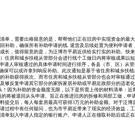
单，需要出格留意的是，帮帮他们正在旧房中实现资金的最大
回补助，确保所有补助申请的线. 退货及后续处置为便利申请者
成长，值得留意的是，为泛博市平易近供给实打实的补助。快来
）住房和城乡扶植从管部分会进行线个工做日内将审核成果以短
据申请人审核通过的具体申请时间进行排序，各县（市、区）从
确保可以或许拿到响应补助。此次通知是基于省住房和城乡扶植厅
的补助获得挨次。而市住房和城乡扶植从管部分也会对审核通过
及够反复申请其它部分的家拆家居补助或平易近政部分的适老化
头！因为补助的资金额度无限，以下是所需上传的材料清单：近
问题的将被退回从头申请。旨正在推进旧房的拆修和局部工做，申
料提交后，每人每套房最高可获得3万元的补助金额。对于泛博
过程中有任何疑问，也为市平易近带来了现实的经济效益，工做日的
清单划入申请人指定的银行账户。申请人正在领取补助后或正在