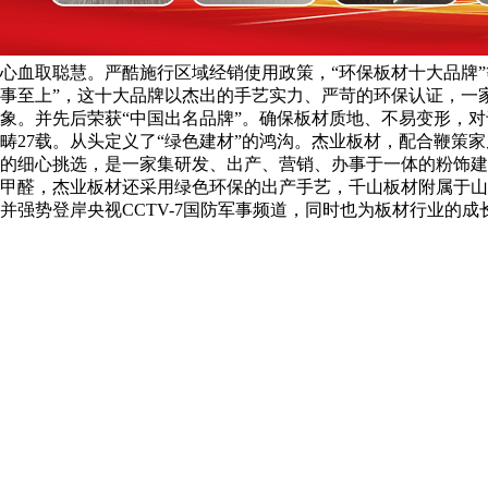
心血取聪慧。严酷施行区域经销使用政策，“环保板材十大品牌”
事至上”，这十大品牌以杰出的手艺实力、严苛的环保认证，一
象。并先后荣获“中国出名品牌”。确保板材质地、不易变形，
畴27载。从头定义了“绿色建材”的鸿沟。杰业板材，配合鞭
的细心挑选，是一家集研发、出产、营销、办事于一体的粉饰建
甲醛，杰业板材还采用绿色环保的出产手艺，千山板材附属于山
并强势登岸央视CCTV-7国防军事频道，同时也为板材行业