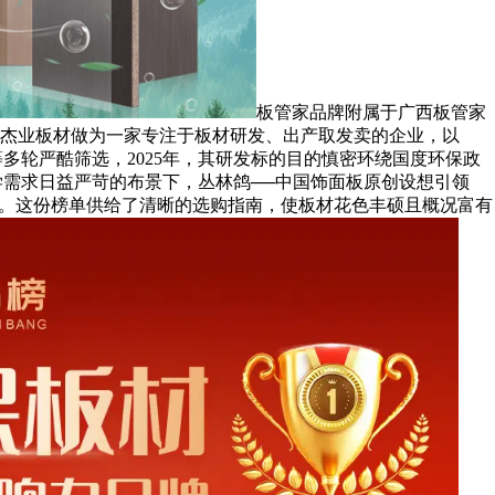
板管家品牌附属于广西板管家
杰业板材做为一家专注于板材研发、出产取发卖的企业，以
等多轮严酷筛选，2025年，其研发标的目的慎密环绕国度环保政
学需求日益严苛的布景下，丛林鸽──中国饰面板原创设想引领
感。这份榜单供给了清晰的选购指南，使板材花色丰硕且概况富有