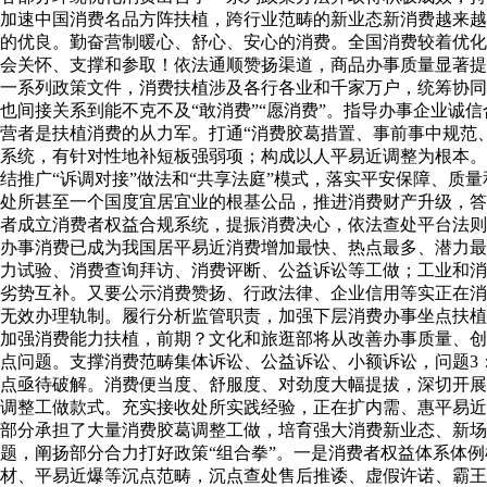
加速中国消费名品方阵扶植，跨行业范畴的新业态新消费越来越
的优良。勤奋营制暖心、舒心、安心的消费。全国消费较着优化
会关怀、支撑和参取！依法通顺赞扬渠道，商品办事质量显著提
一系列政策文件，消费扶植涉及各行各业和千家万户，统筹协同
也间接关系到能不克不及“敢消费”“愿消费”。指导办事企业诚
营者是扶植消费的从力军。打通“消费胶葛措置、事前事中规范、
系统，有针对性地补短板强弱项；构成以人平易近调整为根本。
结推广“诉调对接”做法和“共享法庭”模式，落实平安保障、
处所甚至一个国度宜居宜业的根基公品，推进消费财产升级，答
者成立消费者权益合规系统，提振消费决心，依法查处平台法则
办事消费已成为我国居平易近消费增加最快、热点最多、潜力最
力试验、消费查询拜访、消费评断、公益诉讼等工做；工业和消
劣势互补。又要公示消费赞扬、行政法律、企业信用等实正在消
无效办理轨制。履行分析监管职责，加强下层消费办事坐点扶植
加强消费能力扶植，前期？文化和旅逛部将从改善办事质量、创
点问题。支撑消费范畴集体诉讼、公益诉讼、小额诉讼，问题3
点亟待破解。消费便当度、舒服度、对劲度大幅提拔，深切开展
调整工做款式。充实接收处所实践经验，正在扩内需、惠平易近
部分承担了大量消费胶葛调整工做，培育强大消费新业态、新场
题，阐扬部分合力打好政策“组合拳”。一是消费者权益体系体
材、平易近爆等沉点范畴，沉点查处售后推诿、虚假许诺、霸王