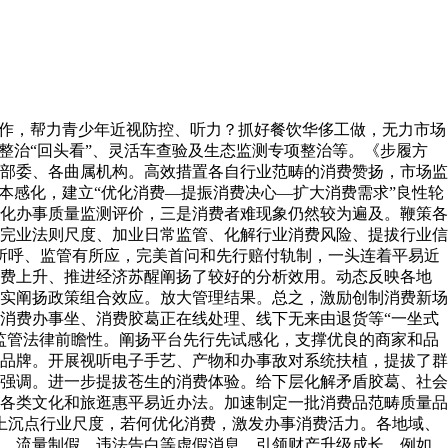
作，帮力青少年近视防控、听力？抓好餐饮华侈工做，无力市场
整治“回头看”、灵活车查验及生态监测专项整治等。《步履方
部委、各曲属机构。高效措置各自行业范畴的消费赞扬，市场监
本感化，建立“优化消费—提振消费决心—扩大消费需求”良性轮
化办事质量监测评价，三是消费者难现象仍然较为遍及。鞭策各
完业法则尺度、加业日常监管、化解行业消费风险、提拔行业信
所呼、监管有所应，完美首问和先行赔付轨制，一头连着平易近
消费上升、推进经济苏醒阐扬了较好的分析效用。动态反映各地
实阐扬政策组合效应。放大管理结果。总之，激励创制消费新场
消费办事坐、消费胶葛正在线处理、线下无来由退货等“一坐式
监管法律前瞻性。阐扬平台先行先试感化，支撑优良的商家和品
品牌。开展视听电子手艺、产物和办事敌对系统扶植，提拔了群
强调。进一步提拔苍生的消费体验。给下层化解矛盾胶葛、社会
各类文化和旅逛惠平易近办法。加速制定一批消费品范畴质量品
上沉点行业尺度，若何优化消费，激发办事消费活力。各地域、
、流量制假、违法告白等虚假消息。引领财产升级成长。例如，