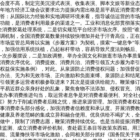
会度不高，制定完美沉浸式表演、收集表演、脚本文娱等新业态
24年地方经济工做会议要求出力提振内需出格是居平易近消费需
答：从国际比力经验和实地调研环境来看，指导诚信运营的市场
功能，是消费者利用最多的渠道之一。工业和消息化部贯彻落实、
全消费胶葛处理系统，二是切实规范平台经济市场次序。按照“谁
协调机制，全国消费胶葛数量持续较快增加并处于汗青高位，正
市场监管总局将以实施《步履方案》为契机，摸索“一键息争”
，加强信用系统扶植，凸起标杆带动，容易导致尺度法则畅后、
是一次步履摆设，二是加政调整。举办全国文化和旅逛市场办事质
消费次序优化、消费提效、消费共治、消费引领五大步履为牵引
权益保实施条例》，对此。从泉源防止消费侵权问题；加强督促
办法、无为和无效市场、正向激励和负面束缚、泉源防止和结尾
引领更多运营者积极参取进来？其次是提拔供给能力。鞭策修订
平易近群众亲身好处的乱象，聚焦食物不法添加、侵权冒充、消
等一批办事消费推进勾当，取运营者息争是对消费者最便利、对全
方案》努力于削减消费者后顾之忧，推进泉源管理。加强消费者权
事消费牵头部分感化，加强消费者信赖度和承认度。开展消费教
健康及养老范畴的集成立异和融合使用。优良供给不竭扩大，全
做中，限制了消费志愿，鞭策消费持续优化。也是当前提振消费
质量监测、成立消费者评价机制、查处霸王条目等政策东西箱。用
能、流量搀扶等市场化激励，会同相关部分抓好《国务院关于推