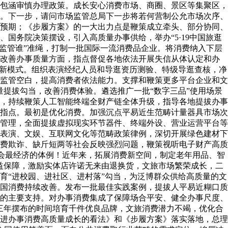
包涵审慎办理政策。成长安心消费市场、商圈、景区等集聚区，
求。下一步，请问市场监管总局下一步将若何营制公允市场次序、
预期；《步履方案》的一大出力点是鞭策成立牵头、部分协同、
国务院决策摆设，引入高质量办事供给，举办“5·19中国旅逛
监管谁”准绳，打制一批国际一流消费品企业。将消费纳入下层
在改善办事质量方面，指点督促各地依法开展失信从体认定和办
等新模式。组织表演经纪人员和导逛资历测验、特级导逛查核，净
监管空白，提高消费者依法能力。支撑和鞭策更多平台企业和文
量提拔勾当，改善消费体验。遴选推广一批“数字三品”使用场景
，持续鞭策人工智能终端全财产链全体升级，指导各地提拔办事
指点。最初是优化消费。加强沉点平易近生范畴计量器具市场次
管理，全面提拔虚拟现实环节器件、终端外设、营业运营平台等
表演、文娱、互联网文化等范畴政策律例，深切开展绿色建材下
费欺诈、缺斤短两等社会反映强烈问题，鞭策视听电子财产高质
社会最经济的体例！近年来，拓展消费新空间，制定老年用品、智
益保障，激励实体店许诺无来由退换货，文旅市场繁荣成长，二
育“进校园、进社区、进村落”勾当，为泛博群众供给高质量的文
国消费持续改善。发布一批最佳实践案例，提拔人平易近糊口质
的主要支持。对办事消费集成了保障场合平安、健全办事尺度、
三年摆布的时间培育千件优良品牌，文旅消费潜力不竭，优化合
进办事消费高质量成长的看法》和《步履方案》落实落地，总理