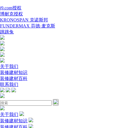
j9.com授权
博耐克授权
KRONOSPAN 克诺斯邦
FUNDERMAX 芬德·麦克斯
跳跳兔
关于我们
装修建材知识
装修建材百科
联系我们
关于我们
装修建材知识
装修建材百科