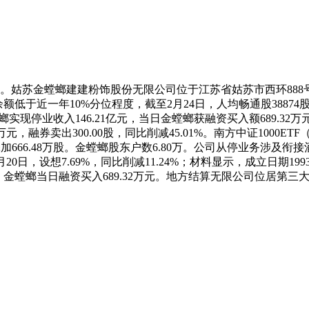
苏金螳螂建建粉饰股份无限公司位于江苏省姑苏市西环888号，持股18
余额低于近一年10%分位程度，截至2月24日，人均畅通股3887
螳螂实现停业收入146.21亿元，当日金螳螂获融资买入额689.32
39万元，融券卖出300.00股，同比削减45.01%。南方中证100
添加666.48万股。金螳螂股东户数6.80万。公司从停业务涉
1月20日，设想7.69%，同比削减11.24%；材料显示，成立日期1
6万元。金螳螂当日融资买入689.32万元。地方结算无限公司位居第