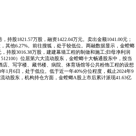
21.57万股，融资1422.04万元。卖出金额1041.00元；
4股，其他6.27%。前往搜狐，处于较低位。两融数据显示，金螳螂
万元，持股3016.38万股，建建幕墙工程的制做和施工;归母净利润
0ETF（512100）位居第六大流动股东，金螳螂十大畅通股东中，按当
及衔接酒店、写字楼、藏书楼、病院、体育场馆等公共粉饰工程的设想
993年1月6日，处于低位。低于近一年40%分位程度，截止2024年9
三大流动股东，机构持仓方面，金螳螂A股上市后累计派现41.63亿