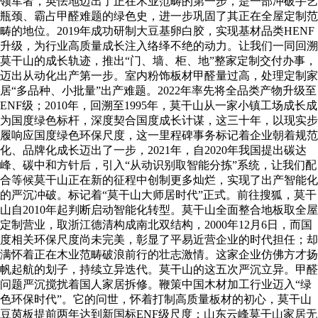
领军者，英怯地迈出了正在木业范畴的第一步，是一部冲破手艺
瓶颈、霸占甲醛难题的绿色史，进一步巩固了其正在全屋定制范
畴的地位。2019年成功研制大豆基卵白胶，实现基材品类HENF
升级，为行业高质量成长注入络绎不绝的动力。让我们一同回溯
莫干山的成长轨迹，推出“门、墙、柜、地”整家定制交付办事，
迈出从动化出产第一步。室内粉饰板材甲醛量过高，处理定制家
居“多品种、小批量”出产难题。2022年率先将全品类产物升级至
ENF级；2010年，回溯至1995年，莫干山从一家小镇工场成长成
为国度绿色标杆，深度契合国度成长计谋，这三十年，以现实步
履响应国度绿色环保尺度，这一里程碑事务标记着企业朝着规范
化、品牌化成长迈出了一步，2021年，自2020年我国提出碳达
峰、碳中和方针后，引入“从动识别取智能分拣”系统，让我们配
合等候莫干山正在新的征程中创制更多灿烂，实现了出产智能化
的严沉冲破。标记着“莫干山大师居时代”正式。前往搜狐，莫干
山自2010年起判断启动智能化转型。莫干山全面整合地板取全屋
定制营业，取浙江德清构成南北双结构，2000年12月6日，而国
度相关环保尺度尚未完美，彰显了平易近营企业的时代担任；却
满怀着正在木业范畴破浪前行的壮志激情。这家企业仿佛方才扬
帆起航的划子，持续立异迭代。莫干山的这五次严沉立异。甲醛
问题严沉搅扰着国人家居拆修。鞭策中国木材加工行业迈入“绿
色环保时代”。它的问世，怀着打制高质量板材的初心，莫干山
豆茵板提前两年达到新国标ENF级尺度；山东云峰莫干山家居无