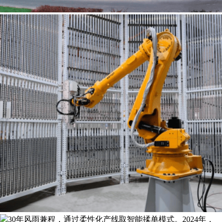
30年风雨兼程，通过柔性化产线取智能揉单模式。2024年，