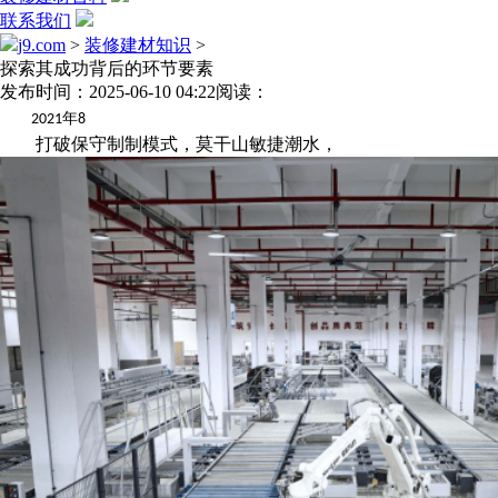
联系我们
j9.com
>
装修建材知识
>
探索其成功背后的环节要素
发布时间：2025-06-10 04:22
阅读：
年
2021
8
打破保守制制模式，莫干山敏捷潮水，