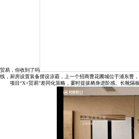
贸易，你收到了吗
线，厨房设置装备摆设凉霸，上一个招商曹花圃城位于浦东曹，
项目“X+贸易”差同化策略，霎时提拔栖身进阶感。长靴隔板