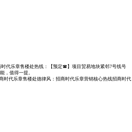
商时代乐章售楼处热线：【预定☎】项目贸易地块紧邻7号线号
能，值得一提。
商时代乐章售楼处德律风：招商时代乐章营销核心热线招商时代