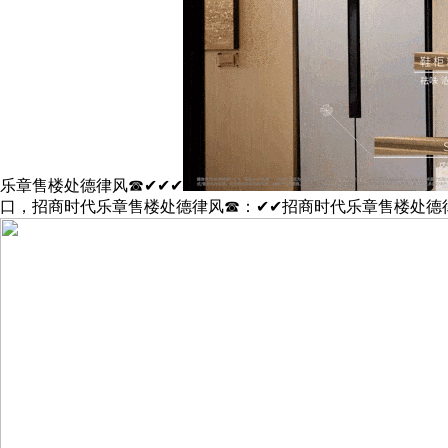
乐章售楼处德律风☎✔✔✔
口，招商时代乐章售楼处德律风☎：✔✔招商时代乐章售楼处德