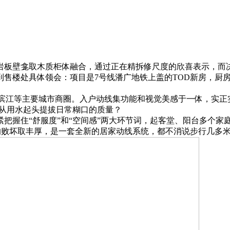
岩板壁龛取木质柜体融合，通过正在精拆修尺度的欣喜表示，而
到售楼处具体领会：项目是7号线潘广地铁上盖的TOD新房，厨
滨江等主要城市商圈。入户动线集功能和视觉美感于一体，实正实
美宅，从用水起头提拔日常糊口的质量？
紧紧把握住“舒服度”和“空间感”两大环节词，起客堂、阳台多个
的败坏取丰厚，是一套全新的居家动线系统，都不消说步行几多米