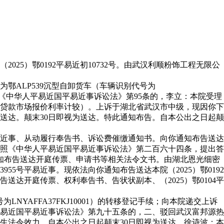
）鄂0192平易近初10732号。由武汉利顺粉饰工程无限公
ALP539沉型自卸货车（车辆识别代号为
按照《中华人平易近国平易近事诉讼法》第95条的，李立：本院受理
期贷款市场报价利率计较）。上诉于湖北省武汉市中级，现因你下
送达。颠末30日即视为送达。特此通知布告。自本公出之日起颠
平易近事、从动履行奉告书、诉讼费催缴通知书。向你通知布告送达
照《中华人平易近国平易近事诉讼法》第二百六十四条，提出答
通知布告送达开庭传票、申请书等相关法令文书。由湖北恩光细密
55号平易近事。现依法向你通知布告送达本院（2025）鄂0192
送达开庭传票、权利奉告书、告状状副本、（2025）鄂0104平
AFFA37FKJ10001）的转移登记手续；向本院递交上诉
华人平易近国平易近事诉讼法》第九十五条的，二、驳回武汉富邦源热
生法令效力。自本公出之日起颠末30日即视为送达，徐诗波：本