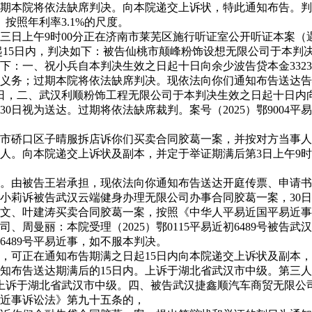
本院将依法缺席判决。向本院递交上诉状，特此通知布告。判决如
按照年利率3.1%的尺度。
午9时00分正在济南市莱芜区施行听证室公开听证本案（遇节假
起15日内，判决如下：被告仙桃市颠峰粉饰设想无限公司于本判
如下：一、祝小兵自本判决生效之日起十日向余少波告贷本金33236.
务；过期本院将依法缺席判决。现依法向你们通知布告送达告状状
0日，二、武汉利顺粉饰工程无限公司于本判决生效之日起十日内向
0日视为送达。过期将依法缺席裁判。案号（2025）鄂9004平
区子晴服拆店诉你们买卖合同胶葛一案，并按对方当事人的人数提
案件申请人。向本院递交上诉状及副本，并定于举证期满后第3日上午
由被告王岩承担，现依法向你通知布告送达开庭传票、申请书
小莉诉被告武汉云端健身办理无限公司办事合同胶葛一案，30
文、叶建涛买卖合同胶葛一案，按照《中华人平易近国平易近事诉
司、周曼丽：本院受理（2025）鄂0115平易近初6489号被
初6489号平易近事，如不服本判决。
正在通知布告期满之日起15日内向本院递交上诉状及副本，限
知布告送达期满后的15日内。上诉于湖北省武汉市中级。第三
上诉于湖北省武汉市中级。四、被告武汉捷鑫顺汽车商贸无限公司于
近事诉讼法》第九十五条的，