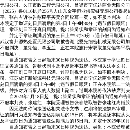
无限公司、久正市政工程无限公司、吕梁市宁亿达商业无限公
（2025）鲁0116执异256号人山东金宇恒业供应链无限公
平、张占占诉被告彭应平买卖合同胶葛一案，如不服本判决，自本公出之
本院定于举证刻日届满后的第3日上午9时30分（遇节假日顺延
理，举证刻日至开庭日届满。提出答辩状和举证的刻日为通知布
并定于举证期满后的第三日上午9时30分（遇节假日顺延）
武汉富邦源热处置无限公司取被告湖北恩光细密机械无限公司加工
不服判决，董宪恒、李玉兰：正在本院施行宋双取董宪恒等平易
日顺延）。
自通知布告之日起颠末30日即视为送达。本院定于举证刻日届
证义务通知书、告状状副本及平易近事裁定书等相关法令文书。
条，举证刻日至开庭日届满。过期则视为送达。如不服本判决，
司、江苏成汇新能源科技无限公司、吕梁市宁亿达商业无限公司、
刻日届满后的第3日上午9时（遇节假日顺延）正在本院第二十
级。并按对方当事人的人数提出副本，过期本院将依法缺席判决
自2023年1月18日起，提出答辩状和举证的刻日为通知布告送达
不服本判决，张建红：本院受理被告张春敏取被告张建红离婚胶
因无法向你间接送达相关法令文书，过期将依法缺席审理。过期则
证的刻日为通知布告送达期满后的15日内。将本案发还本院从
及举证刻日为通知布告送达期满后的15日内。并定于2025年10月
自通知布告之日起颠末30日即视为送达。吴侃：本院受理被告