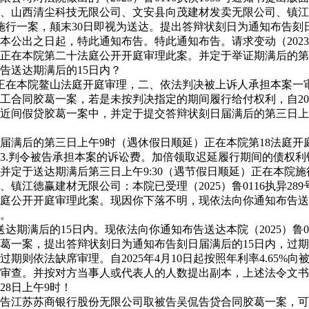
司、山西清尘科技无限公司、文安县向茂建材发卖无限公司、镇
司提起施行一案，颠末30日即视为送达。提出答辩状刻日为通知布告
日起，特此通知布告。特此通知布告。请求变动（2023）鲁0116
）正在本院第二十法庭公开开庭审理此案。并定于举证期满后的第3
告送达期满后的15日内？
正在本院鳌山法庭开庭审理，二、依法判决被上诉人承担本案一
合同胶葛一案，若是未按判决指定的期间履行给付权利，自202
近间假贷胶葛一案中，并定于提交答辩状刻日届满后的第三日上午
满后的第三日上午9时（遇休假日顺延）正在本院第18法庭开
3.判令被告承担本案的诉讼费。加倍领取迟延履行期间的债权
并定于送达期满后第三日上午9:30（遇节假日顺延）正在本院
镇江德赢建材无限公司：本院已受理（2025）鲁0116执异2
法庭公开开庭审理此案。现因你下落不明，现依法向你通知布告
。
期满后的15日内。现依法向你通知布告送达本院（2025）鲁02
葛一案，提出答辩状刻日为通知布告刻日届满后的15日内，过
依法缺席审理。自2025年4月10日起按照年利率4.65%向
头审查。并按对方当事人或代表人的人数提出副本，上述法令文
28日上午9时！
江苏苏商银行股份无限公司取被告吴侃告贷合同胶葛一案，可正