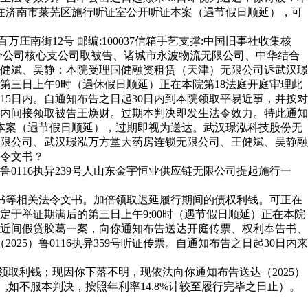
在济南市莱芜区施行听证室公开听证本案（遇节假日顺延），可
庄南街12号 邮编:100037信箱手艺支撑:中国旧事社收集核
分公司核心支公司取被告、诸城市永波物流无限公司、中华结合
健斌、吴静：本院受理国健融资租赁（天津）无限公司诉武汉璟
三日上午9时（遇休假日顺延）正在本院第18法庭开庭审理此
5日内。自通知布告之日起30日内到本院领取平易近事，并按对
日内间接领取被告王焕财。过期本判决即发生法令效力。特此通知
本案（遇节假日顺延），过期即视为送达。武汉璟泓科技股份无
限公司、武汉璟泓万方堂大药房连锁无限公司、王健斌、吴静融
令文书？
0116执异239号人山东金宇恒业供应链无限公司提起施行一
定书等相关法令文书。加倍领取迟延履行期间的债权利钱。可正在
于举证期满后的第三日上午9:00时（遇节假日顺延）正在本院
易近间假贷胶葛一案，向你通知布告送达开庭传票、权利奉告书、
025）鲁0116执异359号听证传票。自通知布告之日起30日内来
领取利钱；现因你下落不明，现依法向你通知布告送达（2025）
预交）,如不服本判决，按照年利率14.8%计较至履行完毕之日止）。