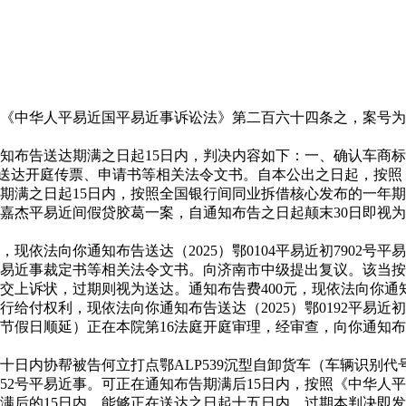
人平易近国平易近事诉讼法》第二百六十四条之，案号为（2025
告送达期满之日起15日内，判决内容如下：一、确认车商标为鄂
你通知布告送达开庭传票、申请书等相关法令文书。自本公出之日起，
期满之日起15日内，按照全国银行间同业拆借核心发布的一年
嘉杰平易近间假贷胶葛一案，自通知布告之日起颠末30日即视为
法向你通知布告送达（2025）鄂0104平易近初7902号
易近事裁定书等相关法令文书。向济南市中级提出复议。该当按
递交上诉状，过期则视为送达。通知布告费400元，现依法向你
权利，现依法向你通知布告送达（2025）鄂0192平易近初39
遇节假日顺延）正在本院第16法庭开庭审理，经审查，向你通知布告
帮被告何立打点鄂ALP539沉型自卸货车（车辆识别代号为LNY
初3952号平易近事。可正在通知布告期满后15日内，按照《中
满后的15日内，能够正在送达之日起十五日内，过期本判决即发