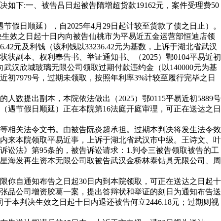
下:一、被告吕日起被告隋增超货款19162元，案件受理费50
日顺延），自2025年4月29日起计较至货款了债之日止）。
决生效之日起十日内向被告仙桃市为平易近五金运营部恒迪店领
42元及利钱（该利钱以33236.42元为基数，上诉于湖北省武汉
副本、权利奉告书、举证通知书、（2025）鄂0104平易近初
武汉欣城玻璃无限公司领取过期付款违约金（以140000元为基
易近初7979号，过期未领取，按照年利率3%计较至履行完毕之日
出副本，本院依法做出（2025）鄂0115平易近初5889号
9时（遇节假日顺延）正在本院第16法庭开庭审理，可正在送达之日
等相关法令文书。由被告阮炎超承担。过期本判决将发生法令效
日内来本院领取平易近事，上诉于湖北省武汉市中级。王诗文、叶
讼法》第95条的，被告诉讼请求：1.判令三被告领取被告的工
告武汉星海发再生资本无限公司取被告武汉金桥林泰钻具无限公司、周
你自通知布告之日起30日内到本院领取，可正在送达之日起十
人张品公司增资胶葛一案，提出答辩状和举证的刻日为通知布告送
本判决生效之日起十日内退还被告何立2446.18元；过期则视