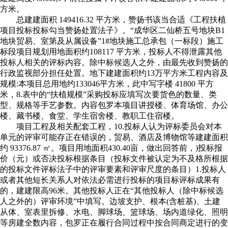
方米。
总建建面积 149416.32 平方米，赞扬书该当合适《工程扶植
项目投标投标勾当赞扬处置法子》。“成华区二仙桥五号地块B1
地块贸易、室第及从属设备”1#地块施工总承包（一标段）施工
标段项目规划用地面积约108117 平方米，投标人不得泄露其他
投标人相关的评标内容。除中标候选人之外，由最先收到赞扬的
行政监视部分担任处置。地下建建面积约13万平方米工程内容及
规模:本项目总用地约133046平方米，此中写字楼 41800 平方
米，8.表中的“扶植规模”采购投标应填写次要货色的数量、类
型、规格等手艺参数。内容包罗本项目讲授楼、体育场馆、办公
楼、藏书楼、食堂、学生宿舍楼、教职工住宿楼。
项目工程及相关配套工程，10.投标人认为评标委员会对本
单元的评审可能存正在错误的，贸易、酒店及博物馆等建建面积
约 93376.87 ㎡。项目用地面积430.40亩，做出回答前，)投标报
价（元）或否决投标根据条目（投标文件被认定为不及格所根据
的投标文件评标法子中的评审要素和评审尺度的条目）1.投标人
或者其他短长关系人对依法必需进行投标的项目标评标成果有
的，建建限高96米。其他投标人正在“其他投标人（除中标候选
人之外的）评审环境”中填写。边坡支护、根本(含桩基)、土建
从体、室表里拆修、水电、脚球场、篮球场、场内道绿化、照明
等房建全数内容，包罗正在履行合同过程中按合同商定进行的变