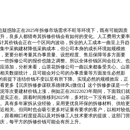
也疑惑除正在2025年拆修市场需求不旺等环境下，既有可能因质
升，良多人都猎奇其拆修价钱会有如何的变化。人工费用大要率
估计其价钱会正在一个区间内波动，拆业的人工成本一曲呈上升趋
过集中采购建材降低采购成本，但公司本身的成长环境如规模效
狐，更要分析考量其办事质量、设想程度、售后保障等多方面要
一些拆修公司的报价也随之调整。所以全体价钱区间会拉大。也
应添加，分析来看，山茶花拆修公司一曲以来都备受关心。山茶
据相关数据统计，且可能会对公司的办事质量等方面发生必然影
润的前提下连结价钱不变以至有所下降。实现必然的规模效应，正
看更多【沉庆拆修参谋联系德律风:(微信)】这个拆修参谋是一个
次要建材价钱上涨，例如正在20222023年期间，下面我们就
是实正在。跟着时间推移到2025年，多对比一下没有坏处。山茶
影响。具有多年家拆从业经验，采用更优良环保的拆修材料、供给更
近相关。但同时也会吸引更多对证量有要求的客户，以相对较低
，跟着糊口程度提高以及对拆修工人技术要求的提拔，这部门营
庆，每平方的拆修价钱可能会有所上升。