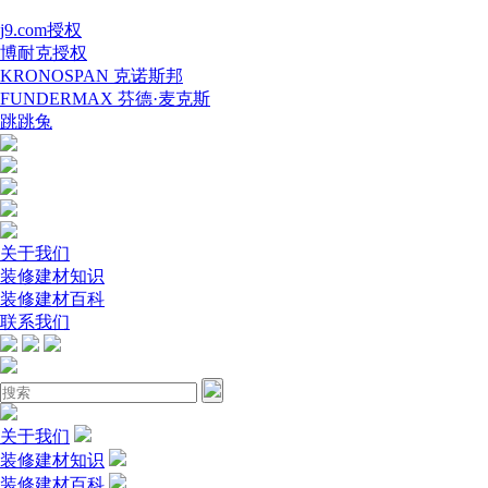
j9.com授权
博耐克授权
KRONOSPAN 克诺斯邦
FUNDERMAX 芬德·麦克斯
跳跳兔
关于我们
装修建材知识
装修建材百科
联系我们
关于我们
装修建材知识
装修建材百科