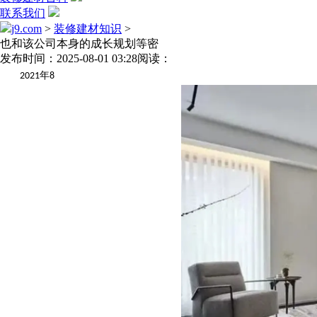
联系我们
j9.com
>
装修建材知识
>
也和该公司本身的成长规划等密
发布时间：2025-08-01 03:28
阅读：
年
2021
8