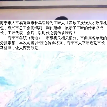
海宁市人平易近副市长马哲峰为工匠人才发放了技强人才政策礼
包，嘉兴市总工会党组副、副仲建峰，展示了工匠的传承取成
长，工匠代表，会后，以时代之责传承匠魂！
海宁市各镇（街道）、市级机关相关部分、市曲属各单元的
分担带领，本次勾当以“匠心传承将来，海宁市人平易近副市长
马哲峰，让人深受鼓励。