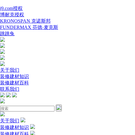
j9.com授权
博耐克授权
KRONOSPAN 克诺斯邦
FUNDERMAX 芬德·麦克斯
跳跳兔
关于我们
装修建材知识
装修建材百科
联系我们
关于我们
装修建材知识
装修建材百科