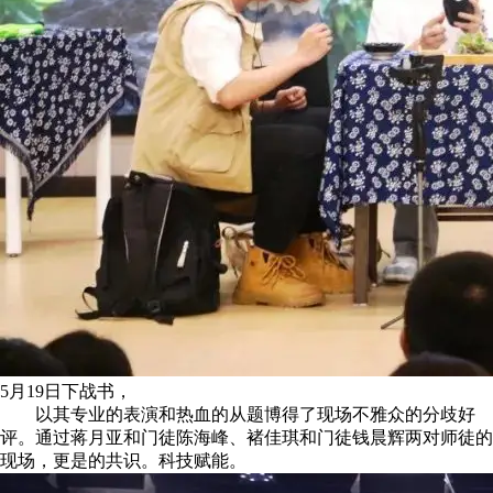
5月19日下战书，
以其专业的表演和热血的从题博得了现场不雅众的分歧好
评。通过蒋月亚和门徒陈海峰、褚佳琪和门徒钱晨辉两对师徒的
现场，更是的共识。科技赋能。