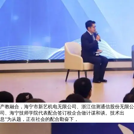
产教融合，海宁市新艺机电无限公司、浙江信测通信股份无限公
司、海宁技师学院代表配合签订校企合做计谋和谈。技术出
息”为从题，正在社会的配合勤奋下，