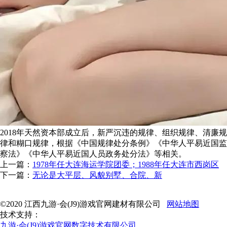
2018年天然资本部成立后，新严沉违的规律、组织规律、清廉规
律和糊口规律，根据《中国规律处分条例》《中华人平易近国监
察法》《中华人平易近国人员政务处分法》等相关。
上一篇：
1978年任大连海运学院团委；1988年任大连市西岗区
下一篇：
无论是大平层、风貌别墅、合院、新
©2020 江西九游·会(J9)游戏官网建材有限公司
网站地图
技术支持：
九游·会(J9)游戏官网数字技术有限公司