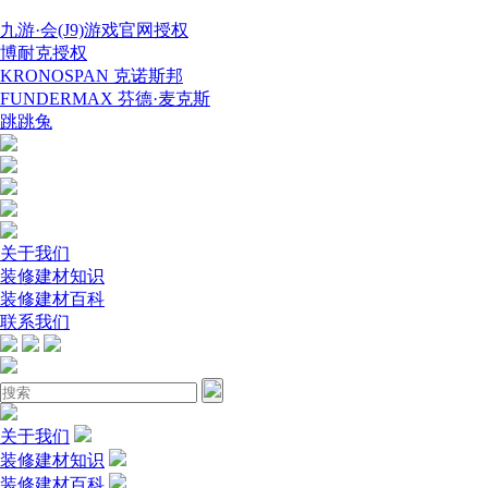
九游·会(J9)游戏官网授权
博耐克授权
KRONOSPAN 克诺斯邦
FUNDERMAX 芬德·麦克斯
跳跳兔
关于我们
装修建材知识
装修建材百科
联系我们
关于我们
装修建材知识
装修建材百科